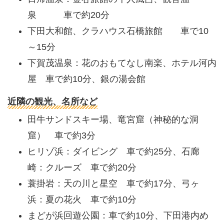
泉 車で約20分
下田大和館、クラハウス石橋旅館 車で10
～15分
下賀茂温泉：花のおもてなし南楽、ホテル河内
屋 車で約10分、銀の湯会館
近隣の観光、名所など
田牛サンドスキー場、竜宮窟（神秘的な洞
窟） 車で約3分
ヒリゾ浜：ダイビング 車で約25分、石廊
崎：クルーズ 車で約20分
蓑掛岩：天の川と星空 車で約17分、弓ヶ
浜：夏の花火 車で約10分
まどが浜回遊公園：車で約10分、下田港内め