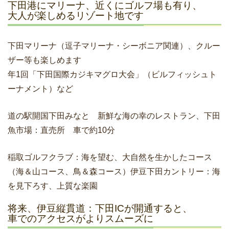
下田港にマリーナ、近くにゴルフ場も有り、
大人が楽しめるリゾート地です
下田マリーナ（逗子マリーナ・シーボニア関連）、クルー
ザー等も楽しめます
年1回「下田国際カジキマグロ大会」（ビルフィッシュト
ーナメント）など
道の駅開国下田みなと 新鮮な海の幸のレストラン、下田
魚市場：直売所 車で約10分
稲取ゴルフクラブ：海を望む、大自然を生かしたコース
（海＆山コース、鳥＆森コース）伊豆下田カントリー：海
を見下ろす、上質な楽園
将来、伊豆縦貫道：下田ICが開通すると、
車でのアクセスがよりスムーズに