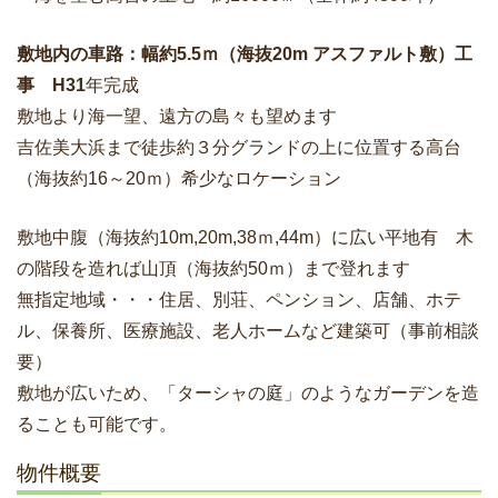
敷地内の車路：幅約5.5ｍ（海抜20m アスファルト敷）工
事 H31
年完成
敷地より海一望、遠方の島々も望めます
吉佐美大浜まで徒歩約３分グランドの上に位置する高台
（海抜約16～20ｍ）希少なロケーション
敷地中腹（海抜約10m,20m,38ｍ,44m）に広い平地有 木
の階段を造れば山頂（海抜約50ｍ）まで登れます
無指定地域・・・住居、別荘、ペンション、店舗、ホテ
ル、保養所、医療施設、老人ホームなど建築可（事前相談
要）
敷地が広いため、「ターシャの庭」のようなガーデンを造
ることも可能です。
物件概要