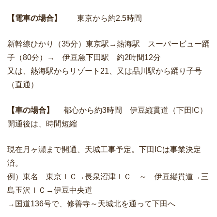
【電車の場合】
東京から約2.5時間
新幹線ひかり（35分）東京駅→熱海駅 スーパービュー踊
子（80分）→ 伊豆急下田駅 約2時間12分
又は、熱海駅からリゾート21、又は品川駅から踊り子号
（直通）
【車の場合】
都心から約3時間 伊豆縦貫道（下田IC）
開通後は、時間短縮
現在月ヶ瀬まで開通、天城工事予定。下田ICは事業決定
済。
例）東名 東京ＩＣ→長泉沼津ＩＣ ～ 伊豆縦貫道→三
島玉沢ＩＣ→伊豆中央道
→国道136号で、修善寺～天城北を通って下田へ